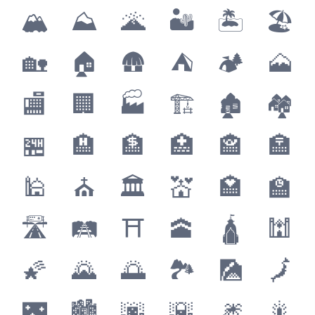
🏔
⛰
🌋
🏜
🏝
🏖
🏡
🏠
🛖
⛺️
🏕
🗻
🏬
🏢
🏭
🏗
🏚
🏘
🏪
🏨
🏦
🏥
🏤
🏣
🕌
⛪️
🏛
💒
🏩
🏫
🛣
🛤
⛩
🕋
🛕
🕍
🌠
🌄
🌅
🏞
🎑
🗾