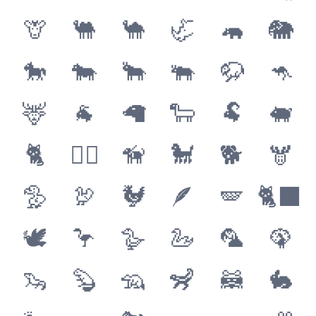
🦒
🐫
🐪
🦏
🦛
🐘
🐎
🐄
🐂
🐃
🦬
🦘
🦌
🐐
🦙
🐑
🐏
🐖
🐈
🐕‍🦺
🦮
🐩
🐕
🫎
🦤
🦃
🐓
🪶
🪽
🐈‍⬛
🕊
🦩
🪿
🦢
🦜
🦚
🦦
🦫
🦡
🦨
🦝
🐇