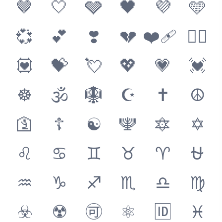
🤎
🤍
🩶
🖤
💜
🩵
💞
💕
❣️
💔
❤️‍🩹
❤️‍🔥
💟
💝
💘
💖
💗
💓
☸️
🕉
🪯
☪️
✝️
☮️
🛐
☦️
☯️
🕎
🔯
✡️
♌
♋
♊
♉
♈
⛎
♒
♑
♐
♏
♎
♍
☣️
☢️
🉑
⚛️
🆔
♓