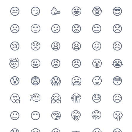
😒
😏
🥳
🤩
🥸
😎
☹️
🙁
😕
😟
😔
😞
😢
🥺
😩
😫
😖
😣
🤯
🤬
😡
😠
😤
😭
😰
😨
😱
🥶
🥵
😳
🤔
🫡
🤗
🫣
😓
😥
😐
😶
🤥
🤫
🤭
🫢