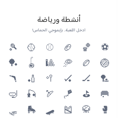
أنشطة ورياضة
ادخل اللعبة.. بإيموجي الحماس!
🎾
🥎
⚾
🏈
🏀
⚽
🏓
🪀
🎱
🥏
🏉
🏐
🪃
🏏
🥍
🏑
🏒
🏸
🤿
🎣
🏹
🪁
⛳
🥅
🛷
🛼
🛹
🎽
🥋
🥊