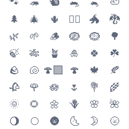
🐾
🦔
🐿
🐀
🐁
🦥
🌲
🎄
🌵
🐦‍🔥
🐲
🐉
🌿
🌱
🪵
🪺
🪹
🌳
🍃
🎋
🪴
🎍
🍀
☘️
🪨
🐚
🍄‍🟫
🍄
🍁
🍂
🥀
🌹
🪷
🌷
💐
🌾
🌞
🌻
🌼
🪻
🌸
🌺
🌖
🌕
🌚
🌜
🌛
🌝