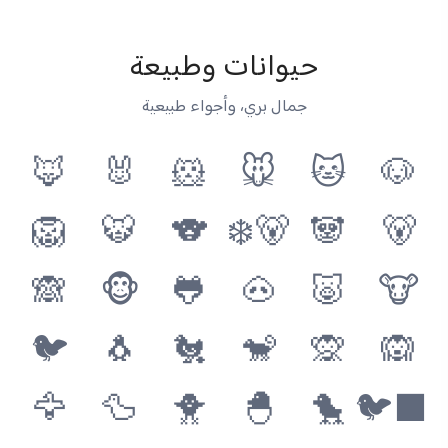
حيوانات وطبيعة
جمال بري، وأجواء طبيعية
🦊
🐰
🐹
🐭
🐱
🐶
🦁
🐯
🐨
🐻‍❄️
🐼
🐻
🙈
🐵
🐸
🐽
🐷
🐮
🐦
🐧
🐔
🐒
🙊
🙉
🦅
🦆
🐥
🐣
🐤
🐦‍⬛