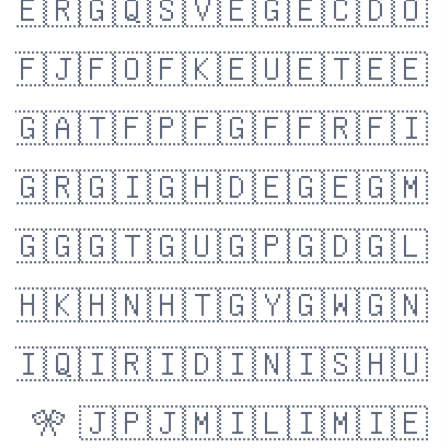
🇪🇷
🇬🇶
🇸🇻
🇪🇬
🇪🇨
🇩🇴
🇫🇯
🇫🇴
🇫🇰
🇪🇺
🇪🇹
🇪🇪
🇬🇦
🇹🇫
🇵🇫
🇬🇫
🇫🇷
🇫🇮
🇬🇷
🇬🇮
🇬🇭
🇩🇪
🇬🇪
🇬🇲
🇬🇬
🇬🇹
🇬🇺
🇬🇵
🇬🇩
🇬🇱
🇭🇰
🇭🇳
🇭🇹
🇬🇾
🇬🇼
🇬🇳
🇮🇶
🇮🇷
🇮🇩
🇮🇳
🇮🇸
🇭🇺
🎌
🇯🇵
🇯🇲
🇮🇱
🇮🇲
🇮🇪