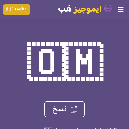
😃
ايموجيز
هَب
🇺🇸 English
🇴🇲
نسخ