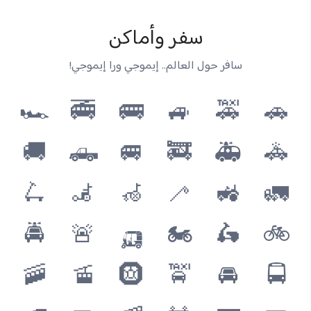
سفر وأماكن
سافر حول العالم.. إيموجي ورا إيموجي!
🏎️
🚎
🚌
🚙
🚕
🚗
🚚
🛻
🚐
🚒
🚑
🚓
🛴
🦼
🦽
🦯
🚜
🚛
🚔
🚨
🛺
🏍️
🛵
🚲
🚠
🚡
🛞
🚖
🚘
🚍