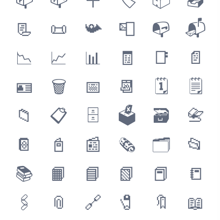
📫
📪
🪧
🏷
📦
📤
📃
📜
📯
📮
📭
📬
📉
📈
📊
🧾
📑
📄
🪪
🗑
📅
📆
🗓
🗒
📁
📋
🗄
🗳
🗃
📇
📔
📓
📰
🗞
🗂
📂
📚
📙
📘
📗
📕
📒
🖇
📎
🔗
🧷
🔖
📖