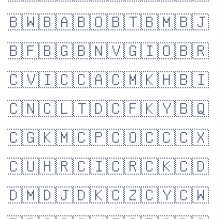
🇧🇼
🇧🇦
🇧🇴
🇧🇹
🇧🇲
🇧🇯
🇧🇫
🇧🇬
🇧🇳
🇻🇬
🇮🇴
🇧🇷
🇨🇻
🇮🇨
🇨🇦
🇨🇲
🇰🇭
🇧🇮
🇨🇳
🇨🇱
🇹🇩
🇨🇫
🇰🇾
🇧🇶
🇨🇬
🇰🇲
🇨🇵
🇨🇴
🇨🇨
🇨🇽
🇨🇺
🇭🇷
🇨🇮
🇨🇷
🇨🇰
🇨🇩
🇩🇲
🇩🇯
🇩🇰
🇨🇿
🇨🇾
🇨🇼