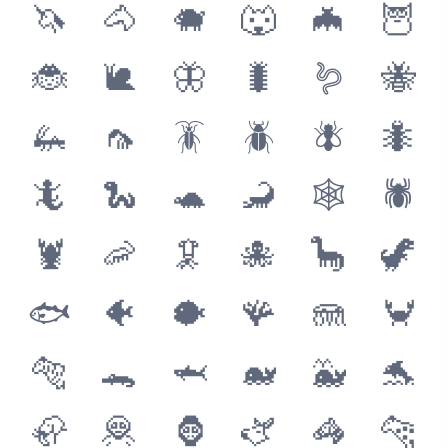
🦄
🐴
🐗
🐺
🦇
🦉
🐞
🐌
🦋
🐛
🪱
🐝
🦗
🦟
🪳
🪲
🪰
🐜
🦎
🐍
🐢
🦂
🕸
🕷
🦞
🦐
🦑
🐙
🦕
🦖
🐟
🐠
🐡
🪸
🪼
🦀
🐅
🐊
🦈
🐋
🐳
🐬
🦣
🦧
🦍
🫏
🦓
🐆