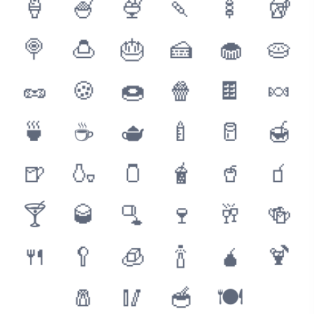
🍦
🍧
🍨
🍡
🍢
🥡
🍭
🍮
🎂
🍰
🧁
🥧
🥜
🍪
🍩
🍿
🍫
🍬
🍵
☕️
🫖
🍼
🥛
🍯
🍺
🍶
🫙
🧋
🥤
🧃
🍸
🥃
🫗
🍷
🥂
🍻
🍴
🥄
🧊
🍾
🧉
🍹
🧂
🥢
🥣
🍽