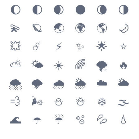
🌔
🌓
🌒
🌑
🌘
🌗
💫
🪐
🌏
🌍
🌎
🌙
💥
☄️
⚡️
✨
🌟
⭐️
⛅️
🌤
☀️
🌈
🌪
🔥
🌨
🌩
🌧
🌦
☁️
🌥
💨
🌬
⛄️
☃️
❄️
🌫
🌊
☂️
☔️
🫧
💦
💧