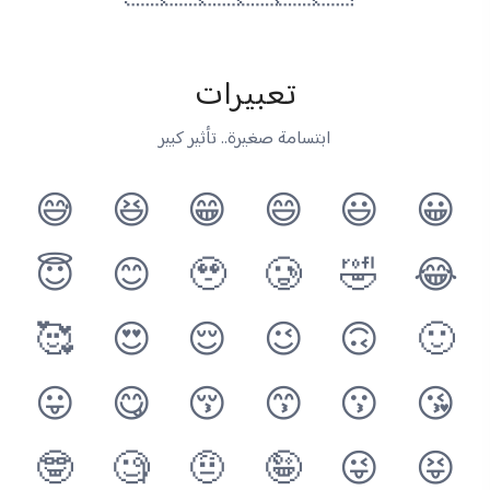
تعبيرات
ابتسامة صغيرة.. تأثير كبير
😅
😆
😁
😄
😃
😀
😇
😊
🥹
🥲
🤣
😂
🥰
😍
😌
😉
🙃
🙂
😛
😋
😚
😙
😗
😘
🤓
🧐
🤨
🤪
😜
😝