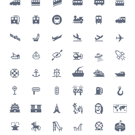
🚄
🚝
🚞
🚋
🚃
🚟
🚉
🚊
🚇
🚂
🚆
🚅
🛰
💺
🛩
🛬
🛫
✈️
🚤
⛵️
🛶
🚁
🛸
🚀
🛟
⚓️
🚢
⛴
🛳
🛥
🚏
🚥
🚦
🚧
⛽️
🪝
🏯
🏰
🗼
🗽
🗿
🗺
⛲️
🎠
🛝
🎢
🎡
🏟