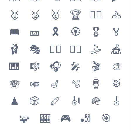
🥉
🥈
🥇
🏆
🚴‍♂️
🚴
🎟
🎫
🎗
🏵
🎖
🏅
🩰
🎭
🤹‍♀️
🤹‍♂️
🤹
🎪
🎹
🎼
🎧
🎤
🎬
🎨
🪗
🎺
🎷
🫧
🪘
🥁
♟
🎲
🪈
🎻
🪖
🎸
🧩
🎰
🎮
🎳
🎯