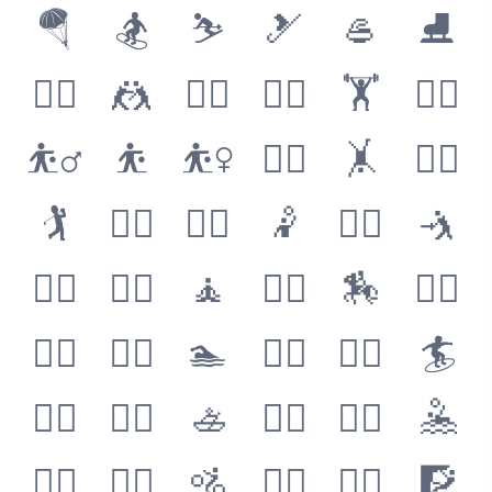
🪂
🏂
⛷
🎿
🥌
⛸
🤼‍♂️
🤼
🤼‍♀️
🏋️‍♂️
🏋️
🏋️‍♀️
⛹️‍♂️
⛹️
⛹️‍♀️
🤸‍♂️
🤸
🤸‍♀️
🏌️
🏌️‍♀️
🤾‍♂️
🤾
🤾‍♀️
🤺
🏄‍♀️
🧘‍♂️
🧘
🧘‍♀️
🏇
🏌️‍♂️
🤽‍♀️
🏊‍♂️
🏊
🏊‍♀️
🏄‍♂️
🏄
🧗‍♀️
🚣‍♂️
🚣
🚣‍♀️
🤽‍♂️
🤽
🚴‍♀️
🚵‍♂️
🚵
🚵‍♀️
🧗‍♂️
🧗