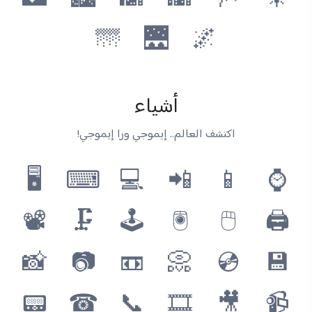
🌃
🏙
🌆
🌇
🎆
🎇
🌁
🌉
🌌
أشياء
اكتشف العالم.. إيموجي ورا إيموجي!
🖥
⌨
💻
📲
📱
⌚
📽
🗜
🕹
🖲
🖱
🖨
📸
📷
📼
📀
💿
💾
📟
☎
📞
🎞
🎥
📹