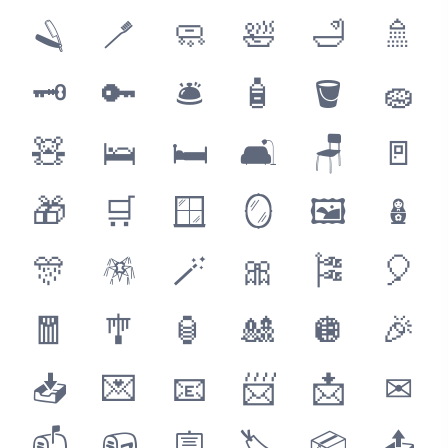
🪒
🪥
🧼
🛀
🛁
🚿
🗝
🔑
🛎
🧴
🪣
🧽
🧸
🛌
🛏
🛋
🪑
🚪
🎁
🛒
🪟
🪞
🖼
🪆
🎊
🪅
🪄
🎀
🎏
🎈
🧧
🎐
🏮
🎎
🪩
🎉
📥
💌
📧
📨
📩
✉