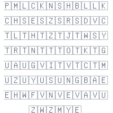
🇵🇲
🇱🇨
🇰🇳
🇸🇭
🇧🇱
🇱🇰
🇨🇭
🇸🇪
🇸🇿
🇸🇷
🇸🇩
🇻🇨
🇹🇱
🇹🇭
🇹🇿
🇹🇯
🇹🇼
🇸🇾
🇹🇷
🇹🇳
🇹🇹
🇹🇴
🇹🇰
🇹🇬
🇺🇦
🇺🇬
🇻🇮
🇹🇻
🇹🇨
🇹🇲
🇺🇿
🇺🇾
🇺🇸
🇺🇳
🇬🇧
🇦🇪
🇪🇭
🇼🇫
🇻🇳
🇻🇪
🇻🇦
🇻🇺
🇿🇼
🇿🇲
🇾🇪