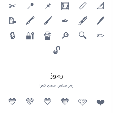
✂
📍
📌
🧮
📏
📐
📝
🖍
🖌
✒
🖋
🖊
🔒
🔐
🔏
🔎
🔍
✏
🔓
رموز
رمز صغير.. معنى كبير!
💙
💚
💛
🧡
🩷
❤️