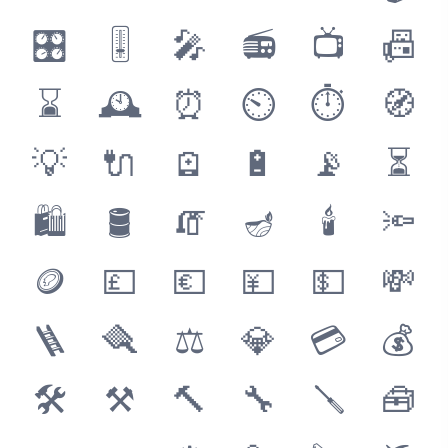
🎛
🎚
🎤
📻
📺
📠
⌛
🕰
⏰
⏲
⏱
🧭
💡
🔌
🪫
🔋
📡
⏳
🛍
🛢
🧯
🪔
🕯
🔦
🪙
💷
💶
💴
💵
💸
🪜
🪮
⚖
💎
💳
💰
🛠
⚒
🔨
🔧
🪛
🧰