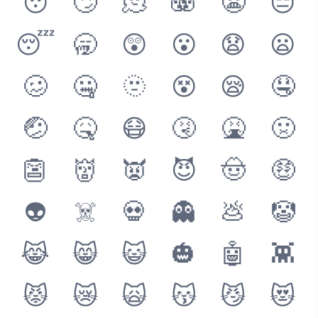
😯
🙄
🫠
🫨
😬
😑
😴
🥱
😲
😮
😧
😦
🥴
🤐
🫥
😵
😪
🤤
🤕
🤒
😷
🤧
🤮
🤢
👺
👹
👿
😈
🤠
🤑
👽
☠️
💀
👻
💩
🤡
😹
😸
😺
🎃
🤖
👾
😾
😿
🙀
😽
😼
😻