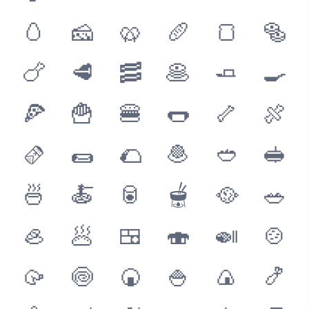
🥚
🧀
🥨
🥖
🍞
🥯
🍗
🥩
🥓
🥞
🧈
🍳
🍕
🍟
🍔
🌭
🦴
🍖
🫔
🌯
🌮
🧆
🥙
🥪
🍜
🍝
🥫
🫕
🥘
🥗
🦪
🥟
🍱
🍣
🍛
🍲
🥠
🍥
🍘
🍚
🍙
🍤