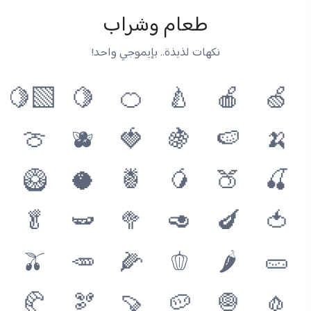
طعام وشراب
نكهات لذيذة.. بإيموجي واحد!
🍋‍🟩
🍋
🍊
🍐
🍎
🍏
🍈
🫐
🍓
🍇
🍉
🍌
🥝
🥥
🍍
🥭
🍑
🍒
🥬
🫛
🥦
🥑
🍆
🍅
🫒
🥕
🌽
🫑
🌶
🥒
🥐
🫘
🍠
🥔
🧅
🧄