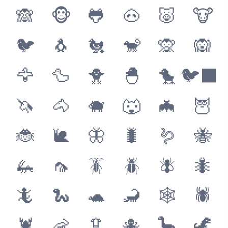
🙈
🐵
🐸
🐽
🐷
🐮
🐦
🐧
🐔
🐒
🙊
🙉
🦅
🦆
🐥
🐣
🐤
🐦‍⬛
🦄
🐴
🐗
🐺
🦇
🦉
🐞
🐌
🦋
🐛
🪱
🐝
🦗
🦟
🪳
🪲
🪰
🐜
🦎
🐍
🐢
🦂
🕸
🕷