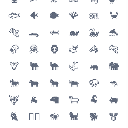
🦞
🦐
🦑
🐙
🦕
🦖
🐟
🐠
🐡
🪸
🪼
🦀
🐅
🐊
🦈
🐋
🐳
🐬
🦣
🦧
🦍
🫏
🦓
🐆
🦒
🐫
🐪
🦏
🦛
🐘
🐎
🐄
🐂
🐃
🦬
🦘
🦌
🐐
🦙
🐑
🐏
🐖
🐈
🐕‍🦺
🦮
🐩
🐕
🫎