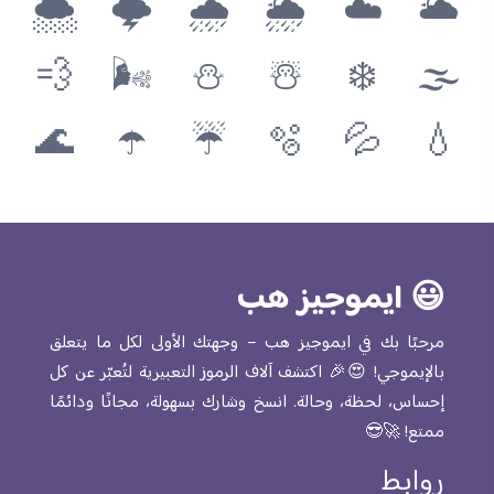
🌨
🌩
🌧
🌦
☁️
🌥
💨
🌬
⛄️
☃️
❄️
🌫
🌊
☂️
☔️
🫧
💦
💧
😃 ايموجيز هب
مرحبًا بك في ايموجيز هب – وجهتك الأولى لكل ما يتعلق
بالإيموجي! 😍🎉 اكتشف آلاف الرموز التعبيرية لتُعبّر عن كل
إحساس، لحظة، وحالة. انسخ وشارك بسهولة، مجانًا ودائمًا
ممتع! 🚀😎
روابط