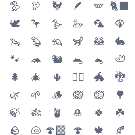
🦤
🦃
🐓
🪶
🪽
🐈‍⬛
🕊
🦩
🪿
🦢
🦜
🦚
🦦
🦫
🦡
🦨
🦝
🐇
🐾
🦔
🐿
🐀
🐁
🦥
🌲
🎄
🌵
🐦‍🔥
🐲
🐉
🌿
🌱
🪵
🪺
🪹
🌳
🍃
🎋
🪴
🎍
🍀
☘️
🪨
🐚
🍄‍🟫
🍄
🍁
🍂