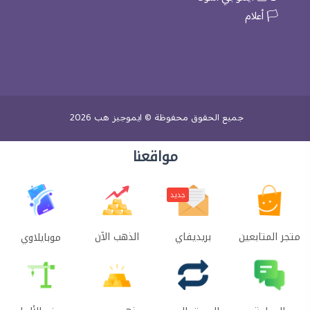
🏳️ أعلام
جميع الحقوق محفوظة © ايموجيز هب 2026