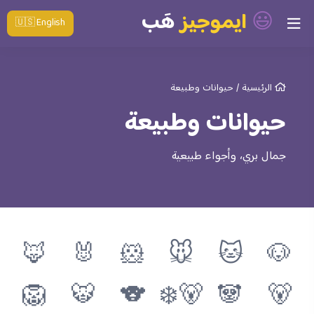
😃
ايموجيز
هَب
🇺🇸 English
الرئيسية
/
حيوانات وطبيعة
حيوانات وطبيعة
جمال بري، وأجواء طبيعية
🦊
🐰
🐹
🐭
🐱
🐶
🦁
🐯
🐨
🐻‍❄️
🐼
🐻