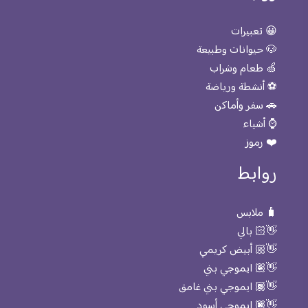
😀 تعبيرات
🐶 حيوانات وطبيعة
🍏 طعام وشراب
⚽ أنشطة ورياضة
🚗 سفر وأماكن
⌚ أشياء
❤️ رموز
روابط
🧳 ملابس
👋🏻 بالي
👋🏼 أبيض كريمي
👋🏽 ايموجي بني
👋🏾 ايموجي بني غامق
👋🏿 ايموجي أسود