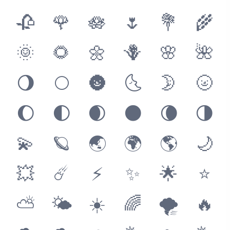
🥀
🌹
🪷
🌷
💐
🌾
🌞
🌻
🌼
🪻
🌸
🌺
🌖
🌕
🌚
🌜
🌛
🌝
🌔
🌓
🌒
🌑
🌘
🌗
💫
🪐
🌏
🌍
🌎
🌙
💥
☄️
⚡️
✨
🌟
⭐️
⛅️
🌤
☀️
🌈
🌪
🔥